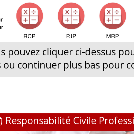
r
ur
RCP
PJP
MRP
s pouvez cliquer ci-dessus p
 ou continuer plus bas pour co
Responsabilité Civile Profess