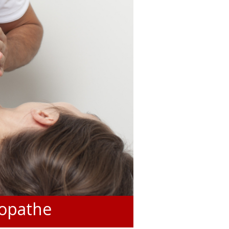
éopathe