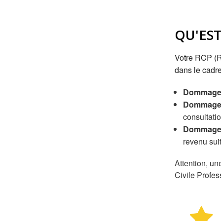
QU'EST
Votre RCP (R
dans le cadre
Dommages
Dommages
consultati
Dommages
revenu suit
Attention, un
Civile Profe