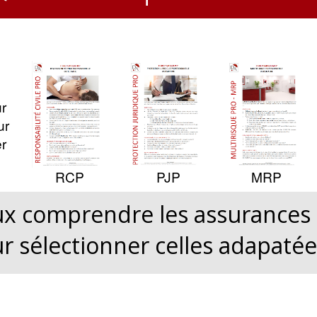
r
ur
r
RCP
PJP
MRP
x comprendre les assurances 
r sélectionner celles adapatée